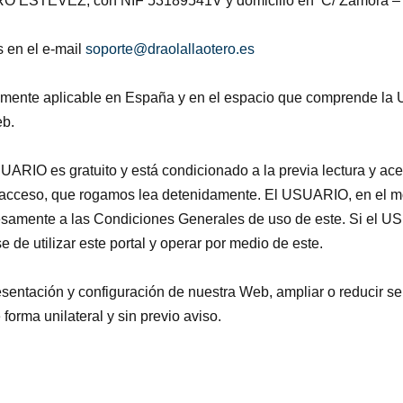
ERO ESTÉVEZ, con NIF
53189541V
y domicilio en
C/ Zamora – 
s en el e-mail
soporte@draolallaotero.es
vamente aplicable en España y en el espacio que comprende la 
eb.
ARIO es gratuito y está condicionado a la previa lectura y acep
 acceso, que rogamos lea detenidamente. El USUARIO, en el mom
resamente a las Condiciones Generales de uso de este. Si el U
de utilizar este portal y operar por medio de este.
ntación y configuración de nuestra Web, ampliar o reducir serv
 forma unilateral y sin previo aviso.