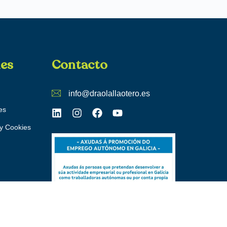
les
Contacto
info@draolallaotero.es
es
 y Cookies