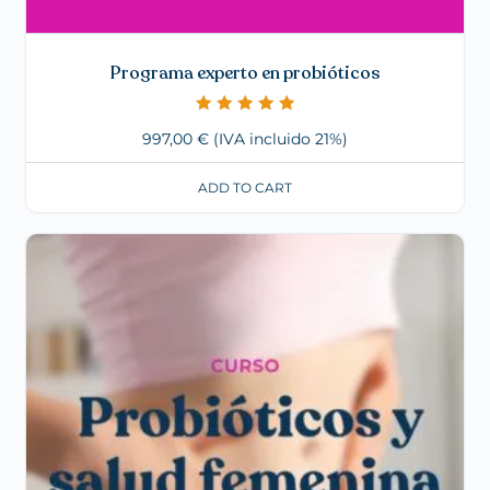
Programa experto en probióticos
Valorado con
997,00
€
(IVA incluido 21%)
5.00
de 5
ADD TO CART